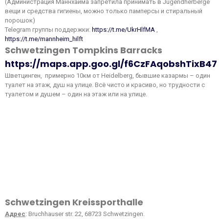
(Администрация Маннхайма запретила принимать в Jugendherberge
вещи и средства гигиены, можно только памперсы и стиральный
порошок)
Telegram группы поддержки:
https://t.me/UkrHlfMA
,
https://t.me/mannheim_hilft
Schwetzingen Tompkins Barracks
https://maps.app.goo.gl/f6CzFAqobshTixB47
Шветцинген, примерно 10км от Heidelberg, бывшие казармы – один
туалет на этаж, душ на улице. Всё чисто и красиво, но трудности с
туалетом и душем – один на этаж или на улице.
Schwetzingen Kreissporthalle
Адрес
: Bruchhauser str. 22, 68723 Schwetzingen.