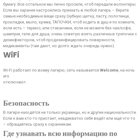
бумагу. Все остальное мы лично просили, чтоб передали волонтеры.
Если вы заранее настроились приехать в любой лагерь – берите
самые необходимые вещи сразу (зубную щетку, пасту, полотенце,
прокладки, мыло, крема, ТАПОЧКИ, чтоб ходить в душ и по комнате,
если есть – термос, или стаканчики, если не можете без чая/кофе,
шампуни, гели для душа, очень советую взять различные тряпочки с
дезинфектором, чтоб продезинфицировать поверхности,
медикаменты (там дают, но долго ждать очередь нужно).
WiFi
Wi-Fi работает по всему лагерю, сеть называется
Welcome
, на ночь
его
отключают.
Безопасность
В лагере находятся не только украинцы, но и другие национальности.
Если к вам кто-то пристает, неадекватно себя ведёт или ещё что-то
– обращайтесь сразу к охранникам.
Где узнавать всю информацию по