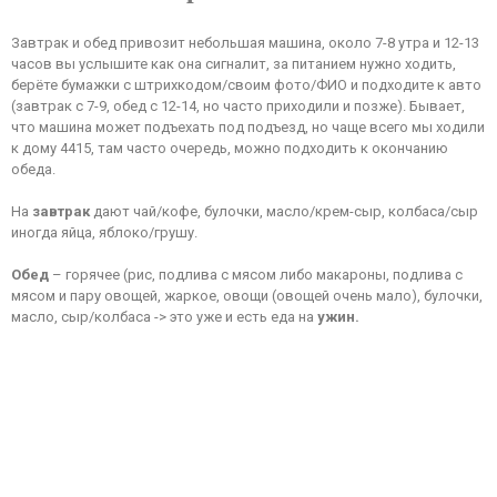
Завтрак и обед привозит небольшая машина, около 7-8 утра и 12-13
часов вы услышите как она сигналит, за питанием нужно ходить,
берёте бумажки с штрихкодом/своим фото/ФИО и подходите к авто
(завтрак с 7-9, обед с 12-14, но часто приходили и позже). Бывает,
что машина может подъехать под подъезд, но чаще всего мы ходили
к дому 4415, там часто очередь, можно подходить к окончанию
обеда.
На
завтрак
дают чай/кофе, булочки, масло/крем-сыр, колбаса/сыр
иногда яйца, яблоко/грушу.
Обед
– горячее (рис, подлива с мясом либо макароны, подлива с
мясом и пару овощей, жаркое, овощи (овощей очень мало), булочки,
масло, сыр/колбаса -> это уже и есть еда на
ужин.