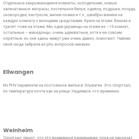
Отдельные закрывающиеся комнаты, холодильник, новые
запечатанные: матрасы, постельное белье, одеяла, подушки, посуда,
сковородки, кастрюли, вилки-ложки и т.п., швабры-веники на
каждую комнату с моющими средствами. Кухня на этаже. Ванная и
туалет тоже на этаже. Мы одни украинцы на этаже из ~15 комнат,
остальные – македонцы, очень адекватные, хотя и не совсем
опрятные, но они здесь живут уже очень давно, помогают. Чайник
свой сюда забрали из phv, вопросов никаких.
Ellwangen
Из PHV перевезли на постоянное жилье в Эльваген. Это спортзал,
по температуре почти как на улице. Надеемся, что временно.
Weinheim
Спортзал, пишут, что это временное размещение, пока не закончат